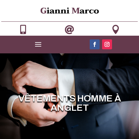



VÊTEMENTS HOMME À
ANGLET