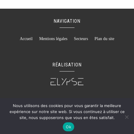
NAVIGATION
Accueil
Mentions légales
Secteurs
Plan du site
RÉALISATION
Nous utilisons des cookies pour vous garantir la meilleure
Recherches fréquentes
expérience sur notre site web. Si vous continuez à utiliser ce
Costume mariage homme à Bayonne
site, nous supposerons que vous en êtes satisfait.
Chemise grande taille à Bayonne
©GIANNI MARCO - 2026 - Tous droits réservés
Ok